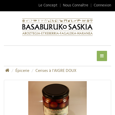
Le Concept
|
Nous Connaître
|
Connexion
Épicerie
Cerises à l'AIGRE DOUX