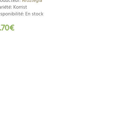
roducteur:
Aroztegia
riété: Korrist
sponibilité: En stock
.70€