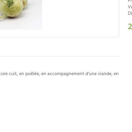
P
Va
Di
2
core cuit, en poêlée, en accompagnement d'une viande, en