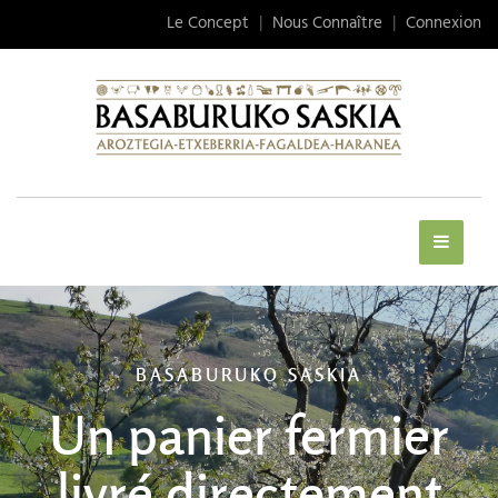
Le Concept
|
Nous Connaître
|
Connexion
BASABURUKO SASKIA
Un panier fermier
livré directement