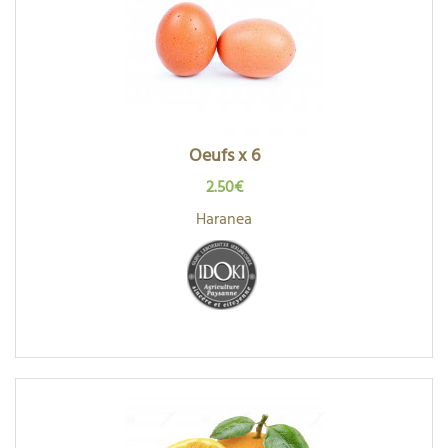
Oeufs x 6
2.50€
Haranea