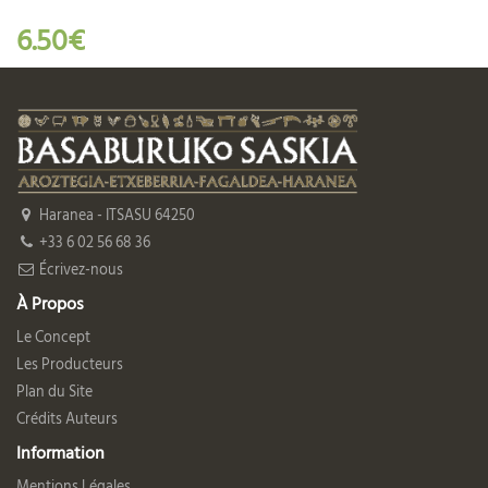
6.50€
Haranea - ITSASU 64250
+33 6 02 56 68 36
Écrivez-nous
À Propos
Le Concept
Les Producteurs
Plan du Site
Crédits Auteurs
Information
Mentions Légales