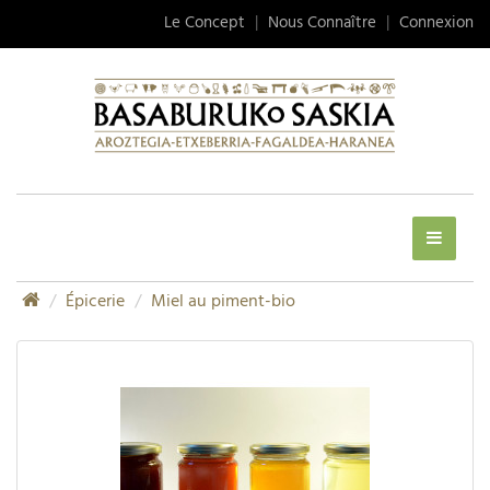
Le Concept
|
Nous Connaître
|
Connexion
Épicerie
Miel au piment-bio