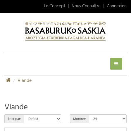
Le Concept
|
Nous Connaître
|
Connexion
Viande
Viande
Trier par:
Montrer: