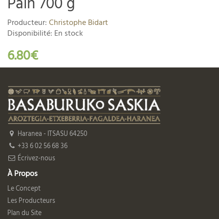
Pain 700 g
Producteur:
Christophe Bidart
Disponibilité: En stock
6.80€
Haranea - ITSASU 64250
+33 6 02 56 68 36
Écrivez-nous
À Propos
Le Concept
Les Producteurs
Plan du Site