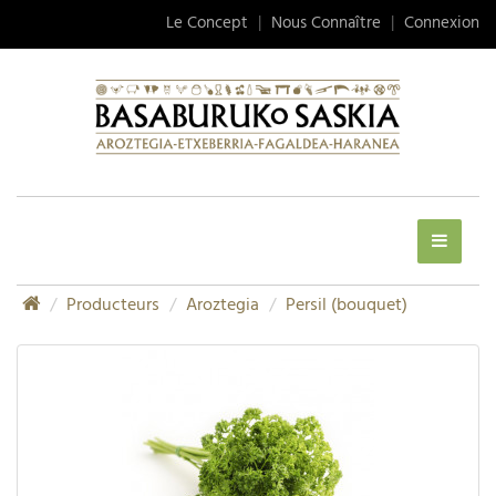
Le Concept
|
Nous Connaître
|
Connexion
Producteurs
Aroztegia
Persil (bouquet)