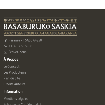
Haranea - ITSASU 64250
+33 6 02 56 68 36
Écrivez-nous
À Propos
Le Concept
Les Producteurs
Plan du Site
Crédits Auteurs
Information
Mentions Légales
Politique de Confidentialité