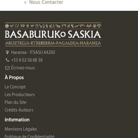
Nous Contacter
Haranea - ITSASU 64250
+33 6 02 56 68 36
Écrivez-nous
À Propos
Le Concept
Les Producteurs
Plan du Site
Crédits Auteurs
Information
Mentions Légales
Politique de Confidentialité