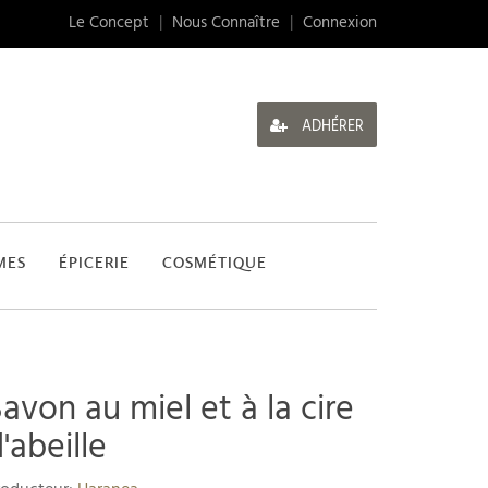
Le Concept
|
Nous Connaître
|
Connexion
ADHÉRER
MES
ÉPICERIE
COSMÉTIQUE
avon au miel et à la cire
'abeille