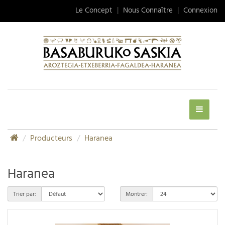
Le Concept
|
Nous Connaître
|
Connexion
Producteurs
Haranea
Haranea
Trier par:
Montrer: