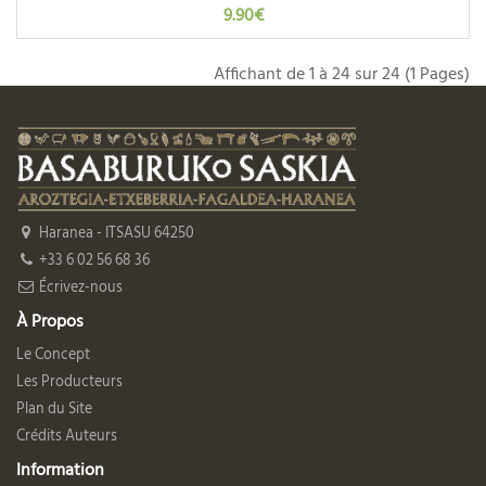
9.90€
Affichant de 1 à 24 sur 24 (1 Pages)
Haranea - ITSASU 64250
+33 6 02 56 68 36
Écrivez-nous
À Propos
Le Concept
Les Producteurs
Plan du Site
Crédits Auteurs
Information