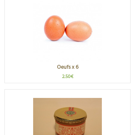
Oeufs x 6
2.50€