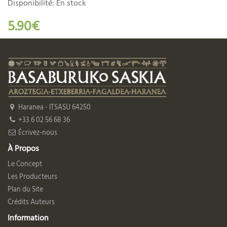
Disponibilité: En stock
5.90€
Haranea - ITSASU 64250
+33 6 02 56 68 36
Écrivez-nous
À Propos
Le Concept
Les Producteurs
Plan du Site
Crédits Auteurs
Information