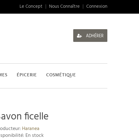
Le Concept
|
Nous Connaître
|
Connexion
ADHÉRER
MES
ÉPICERIE
COSMÉTIQUE
avon ficelle
roducteur:
Haranea
sponibilité: En stock