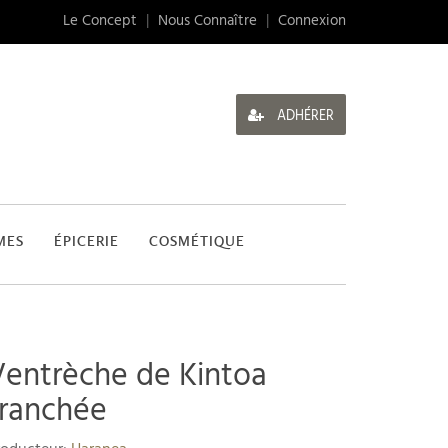
Le Concept
|
Nous Connaître
|
Connexion
ADHÉRER
MES
ÉPICERIE
COSMÉTIQUE
Ventrèche de Kintoa
tranchée