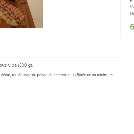
P
Va
Di
6
ous vide (300 g).
 de Béarn, roulée avec du poivre de Kampot puis affinée un an minimum.