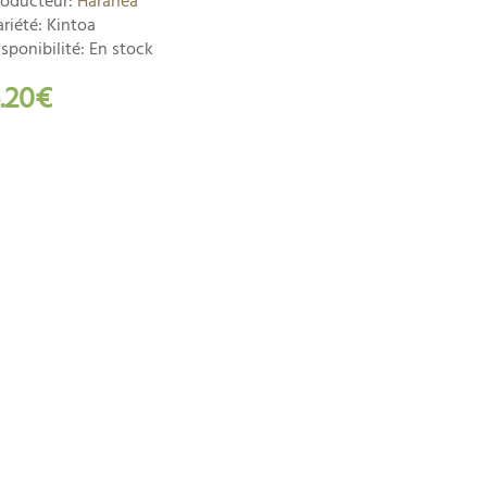
roducteur:
Haranea
riété: Kintoa
sponibilité: En stock
.20€