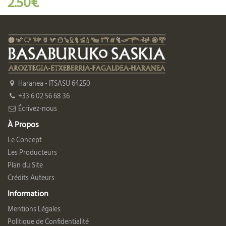
2.50€
Haranea - ITSASU 64250
+33 6 02 56 68 36
Écrivez-nous
À Propos
Le Concept
Les Producteurs
Plan du Site
Crédits Auteurs
Information
Mentions Légales
Politique de Confidentialité