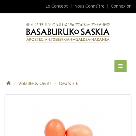
Le Concept
|
Nous Connaître
|
Connexion
Volaille & Oeufs
Oeufs x 6